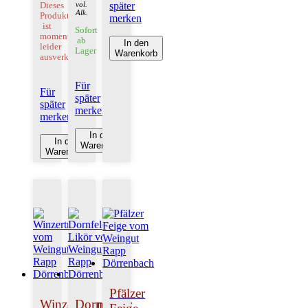
später
vol.
Dieses
Alk.
Produkt
merken
ist
Sofort
momentan
ab
In den
leider
Lager
Warenkorb
ausverkauft!
Für
Für
später
später
merken
merken
In den
In den
Warenkorb
Warenkorb
Pfälzer
Winzertraum
Dornfelder