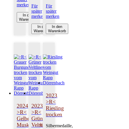
merken
Für
Für
später
später
In den
merken
merken
Warenkorb
In den
In den
Warenkorb
Warenkorb
2023
>R<
2024
2023
Riesling
>R<
>R<
trocken
Gelber
Grüner
Muskateller
Veltliner
Silbermedaille,