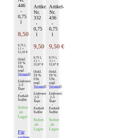
446
Artikel-
Artikel-
-
Nr.
Nr.
0,75
332
436
l
-
-
0,75
0,75
8,50 €
l
l
9,50 €
9,50 €
0,75 l,
1 l =
11,33 €
0,75 l,
0,75 l,
(Inkl.
1 l =
1 l =
19 %
12,67 €
12,67 €
USt.
zzgl.
(Inkl.
(Inkl.
Versand
)
19 %
19 %
USt.
USt.
Lieferzeit:
zzgl.
zzgl.
2-5
Versand
)
Versand
)
Tage
-
Lieferzeit:
Lieferzeit:
Enthält
2-5
2-5
Sulfite
Tage
Tage
-
-
Sofort
Enthält
Enthält
ab
Sulfite
Sulfite
Lager
Sofort
Sofort
ab
ab
Lager
Lager
Für
später