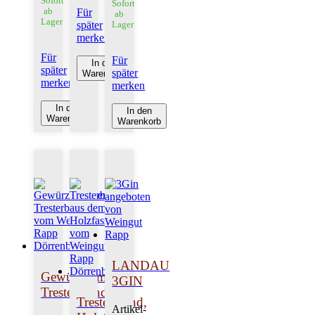
Sofort
Sofort
Für
ab
ab
Lager
später
Lager
merken
Für
Für
In den
später
später
Warenkorb
merken
merken
In den
In den
Warenkorb
Warenkorb
LANDAU
Gewürztraminer
3GIN
Tresterbrand
Tresterbrand,
Artikel-