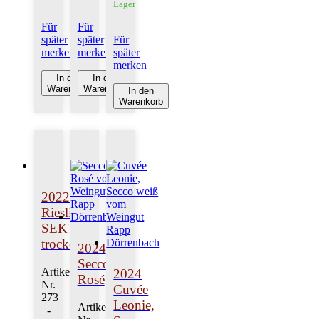
Lager
Für
Für
später
später
Für
merken
merken
später
merken
In den
In den
Warenkorb
Warenkorb
In den
Warenkorb
2022
Riesling
SEKT
trocken
2024
Secco
Artikel-
2024
Rosé
Nr.
Cuvée
273
Leonie,
Artikel-
-