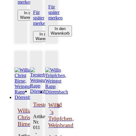
merken
Für
Für
später
In den
Warenkorb
später
merken
merken
In den
Warenkorb
In den
Warenkorb
Tresterbrand
Willi
Williams
´s
Artikel-
Christ
Tröpfchen,
Nr.
Birne
Weinbrand
011
-
Artikel-