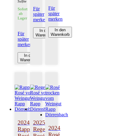
Sulfite
Für
Für
Sofort
später
später
ab
Lager
merken
merken
In den
In den
Für
Warenkorb
Warenkorb
später
merken
In den
Warenkorb
2024
2025
2024
Rapp
Regent
Rosé
Rosé
Rosé