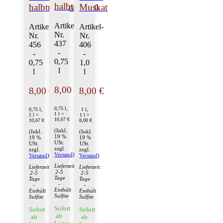
halbtrocken
halbtrocken
Muskat
Artikel-
Artikel-
Artikel-
Nr.
Nr.
Nr.
437
456
406
-
-
-
0,75
0,75
1,0
l
l
l
8,00 €
8,00 €
8,00 €
0,75 l,
0,75 l,
1 l,
1 l =
1 l =
1 l =
10,67 €
10,67 €
8,00 €
(Inkl.
(Inkl.
(Inkl.
19 %
19 %
19 %
USt.
USt.
USt.
zzgl.
zzgl.
zzgl.
Versand
)
Versand
)
Versand
)
Lieferzeit:
Lieferzeit:
Lieferzeit:
2-5
2-5
2-5
Tage
Tage
Tage
-
-
-
Enthält
Enthält
Enthält
Sulfite
Sulfite
Sulfite
Sofort
Sofort
Sofort
ab
ab
ab