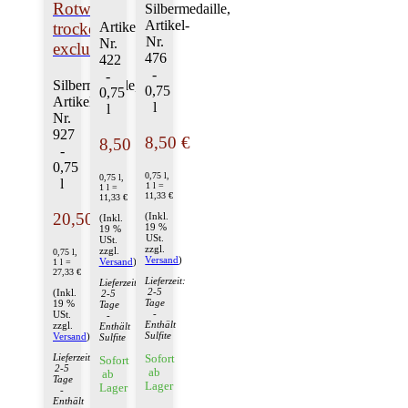
Rotwein
Silbermedaille,
Artikel-
Artikel-
trocken,
Nr.
Nr.
exclusiv
476
422
-
-
Silbermedaille,
0,75
0,75
Artikel-
l
l
Nr.
927
8,50 €
8,50 €
-
0,75
0,75 l,
0,75 l,
l
1 l =
1 l =
11,33 €
11,33 €
20,50 €
(Inkl.
(Inkl.
19 %
19 %
USt.
USt.
zzgl.
zzgl.
0,75 l,
Versand
)
Versand
)
1 l =
27,33 €
Lieferzeit:
Lieferzeit:
2-5
(Inkl.
2-5
Tage
19 %
Tage
-
USt.
-
Enthält
zzgl.
Enthält
Sulfite
Versand
)
Sulfite
Lieferzeit:
Sofort
Sofort
2-5
ab
ab
Tage
Lager
Lager
-
Enthält