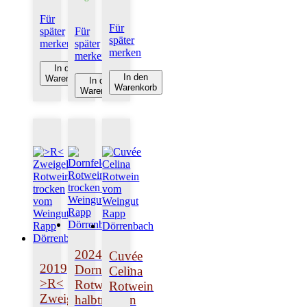
Für
Für
später
Für
später
merken
später
merken
merken
In den
In den
Warenkorb
In den
Warenkorb
Warenkorb
2024
Cuvée
2019
Dornfelder
Celina
>R<
Rotwein
Rotwein
Zweigelt
halbtrocken