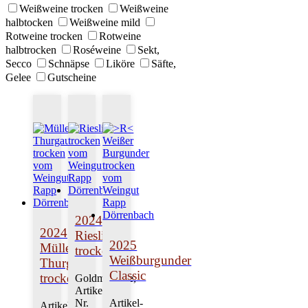
Weißweine trocken
Weißweine
halbtocken
Weißweine mild
Rotweine trocken
Rotweine
halbtrocken
Roséweine
Sekt,
Secco
Schnäpse
Liköre
Säfte,
Gelee
Gutscheine
2024
2024
Riesling
2025
Müller-
trocken
Weißburgunder
Thurgau
Classic
trocken
Goldmedaille,
Artikel-
Nr.
Artikel-
Artikel-