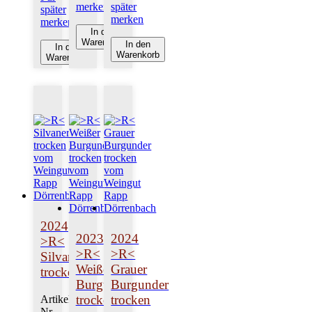
merken
später
später
merken
merken
In den
Warenkorb
In den
In den
Warenkorb
Warenkorb
2024
2023
2024
>R<
>R<
>R<
Silvaner
Weißer
Grauer
trocken
Burgunder
Burgunder
trocken
trocken
Artikel-
Nr.