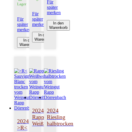
Für
Lager
später
merken
Für
Für
später
In den
später
merken
Warenkorb
merken
In den
Warenkorb
In den
Warenkorb
2024
2024
Rapp
Riesling
2024
Weißwein
halbtrocken
>R<