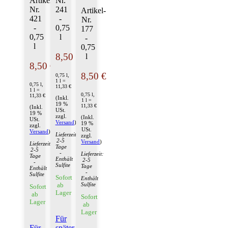
Artikel-
Nr.
Nr.
241
Artikel-
421
-
Nr.
-
0,75
177
0,75
l
-
l
0,75
8,50 €
l
8,50 €
8,50 €
0,75 l,
1 l =
0,75 l,
11,33 €
1 l =
0,75 l,
11,33 €
(Inkl.
1 l =
19 %
11,33 €
(Inkl.
USt.
19 %
zzgl.
(Inkl.
USt.
Versand
)
19 %
zzgl.
USt.
Versand
)
Lieferzeit:
zzgl.
2-5
Versand
)
Lieferzeit:
Tage
2-5
-
Lieferzeit:
Tage
Enthält
2-5
-
Sulfite
Tage
Enthält
-
Sulfite
Sofort
Enthält
Sulfite
ab
Sofort
Lager
ab
Sofort
Lager
ab
Lager
Für
Für
später