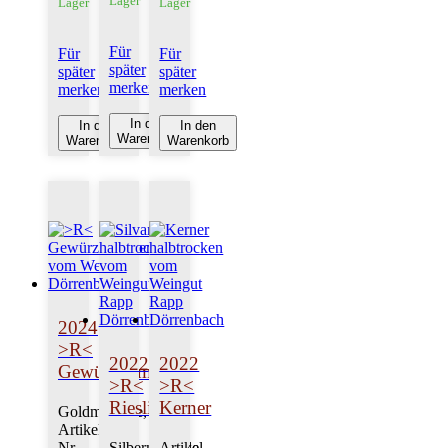
Lager
Lager
Lager
Für
Für
Für
später
später
später
merken
merken
merken
In den
In den
In den
Warenkorb
Warenkorb
Warenkorb
2024
>R<
2022
2022
Gewürztraminer
>R<
>R<
Riesling
Kerner
Goldmedaille,
Artikel-
Nr.
Silbermedaille,
Artikel-