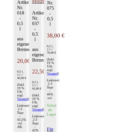
Holzfass
Artikel-
Nr.
Nr.
075
018
Artikel-
-
-
Nr.
0,5
0,5
037
l
l
-
0,5
38,00 €
aus
l
eigener
0,5 l,
Brennerei
aus
1 l =
76,00 €
eigener
Brennerei
(Inkl.
20,00 €
19 %
USt.
zzgl.
22,50 €
0,5 l,
Versand
)
1 l =
40,00 €
Lieferzeit:
0,5 l,
2-5
(Inkl.
1 l =
Tage
19 %
45,00 €
-
USt.
46%
zzgl.
(Inkl.
vol.
Versand
)
19 %
USt.
Sofort
Lieferzeit:
zzgl.
2-5
Versand
)
ab
Tage
Lager
-
Lieferzeit:
43,5%
2-5
vol.
Tage
Alk.
-
Für
42%