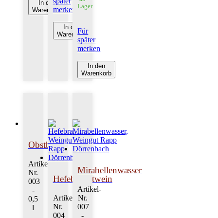
später
In den
Lager
merken
Warenkorb
In den
Für
Warenkorb
später
merken
In den
Warenkorb
Obstbrand
Artikel-
Mirabellenwasser
Nr.
Hefebranntwein
003
Artikel-
-
Artikel-
Nr.
0,5
Nr.
007
l
004
-