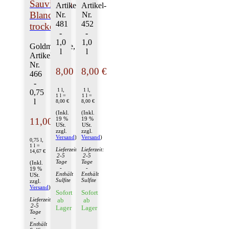
Sauvignon
Artikel-
Artikel-
Blanc
Nr.
Nr.
481
452
trocken
-
-
1,0
1,0
Goldmedaille,
l
l
Artikel-
Nr.
8,00 €
8,00 €
466
-
1 l,
1 l,
0,75
1 l =
1 l =
l
8,00 €
8,00 €
(Inkl.
(Inkl.
19 %
19 %
11,00 €
USt.
USt.
zzgl.
zzgl.
Versand
)
Versand
)
0,75 l,
1 l =
Lieferzeit:
Lieferzeit:
14,67 €
2-5
2-5
Tage
Tage
(Inkl.
-
-
19 %
Enthält
Enthält
USt.
Sulfite
Sulfite
zzgl.
Versand
)
Sofort
Sofort
Lieferzeit:
ab
ab
2-5
Lager
Lager
Tage
-
Enthält