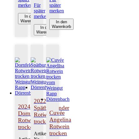
merken
Für
später
später
merken
merken
In den
Warenkorb
In den
Warenkorb
In den
Warenkorb
2022
2024
Spätburgunder
Cuvée
Dornfelder
Rotwein
Angelina
Rotwein
trocken
Rotwein
trocken
trocken
Artikel-