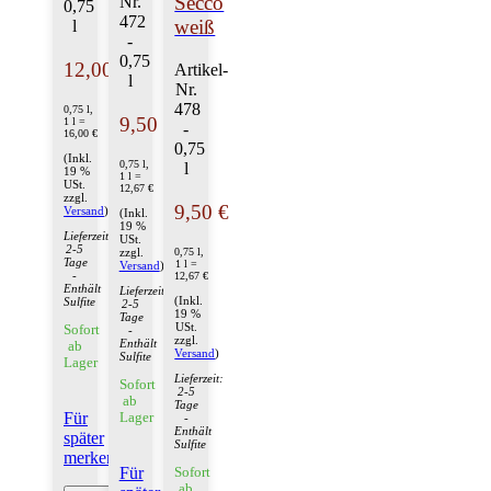
Secco
Nr.
0,75
472
weiß
l
-
0,75
12,00 €
Artikel-
l
Nr.
478
0,75 l,
9,50 €
1 l =
-
16,00 €
0,75
(Inkl.
0,75 l,
l
19 %
1 l =
USt.
12,67 €
zzgl.
9,50 €
Versand
)
(Inkl.
19 %
Lieferzeit:
USt.
2-5
0,75 l,
zzgl.
Tage
1 l =
Versand
)
-
12,67 €
Enthält
Lieferzeit:
(Inkl.
Sulfite
2-5
19 %
Tage
USt.
Sofort
-
zzgl.
Enthält
ab
Versand
)
Sulfite
Lager
Lieferzeit:
Sofort
2-5
ab
Tage
Für
Lager
-
Enthält
später
Sulfite
merken
Für
Sofort
ab