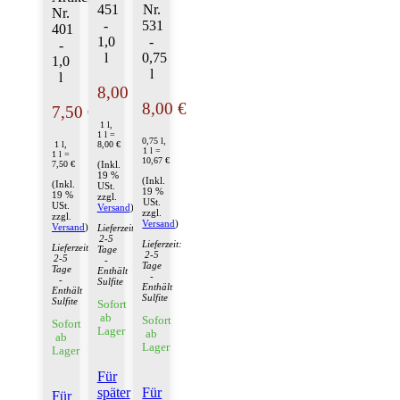
451
Nr.
Nr.
-
531
401
1,0
-
-
l
0,75
1,0
l
l
8,00 €
8,00 €
7,50 €
1 l,
1 l =
0,75 l,
1 l,
8,00 €
1 l =
1 l =
10,67 €
7,50 €
(Inkl.
19 %
(Inkl.
(Inkl.
USt.
19 %
19 %
zzgl.
USt.
USt.
Versand
)
zzgl.
zzgl.
Versand
)
Versand
)
Lieferzeit:
2-5
Lieferzeit:
Lieferzeit:
Tage
2-5
2-5
-
Tage
Tage
Enthält
-
-
Sulfite
Enthält
Enthält
Sulfite
Sulfite
Sofort
ab
Sofort
Sofort
Lager
ab
ab
Lager
Lager
Für
später
Für
Für