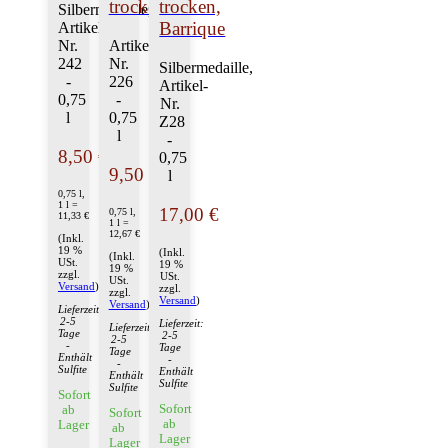
trocken
trocken,
Silbermedaille,
Barrique
Artikel-
Nr.
Artikel-
242
Nr.
Silbermedaille,
-
226
Artikel-
0,75
-
Nr.
l
0,75
Z28
l
-
8,50 €
0,75
9,50 €
l
0,75 l,
1 l =
17,00 €
0,75 l,
11,33 €
1 l =
12,67 €
(Inkl.
19 %
(Inkl.
(Inkl.
USt.
19 %
19 %
zzgl.
USt.
USt.
Versand
)
zzgl.
zzgl.
Versand
)
Versand
)
Lieferzeit:
2-5
Lieferzeit:
Lieferzeit:
Tage
2-5
2-5
-
Tage
Tage
Enthält
-
-
Sulfite
Enthält
Enthält
Sulfite
Sulfite
Sofort
Sofort
ab
Sofort
ab
Lager
ab
Lager
Lager