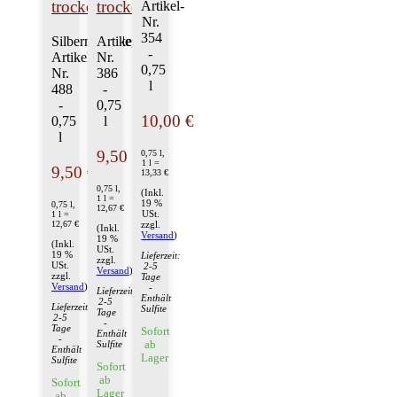
trocken
trocken
Artikel-
Nr.
354
Silbermedaille,
Artikel-
-
Artikel-
Nr.
0,75
Nr.
386
l
488
-
-
0,75
10,00 €
0,75
l
l
9,50 €
0,75 l,
1 l =
9,50 €
13,33 €
0,75 l,
(Inkl.
1 l =
19 %
0,75 l,
12,67 €
USt.
1 l =
12,67 €
zzgl.
(Inkl.
Versand
)
19 %
(Inkl.
USt.
19 %
Lieferzeit:
zzgl.
USt.
2-5
Versand
)
zzgl.
Tage
Versand
)
-
Lieferzeit:
Enthält
2-5
Lieferzeit:
Sulfite
Tage
2-5
-
Tage
Sofort
Enthält
-
ab
Sulfite
Enthält
Lager
Sulfite
Sofort
ab
Sofort
Lager
ab