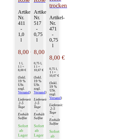
trocken
Artikel-
Artikel-
Nr.
Nr.
Artikel-
411
517
Nr.
-
-
471
1,0
0,75
-
l
l
0,75
l
8,00 €
8,00 €
8,00 €
1 l,
0,75 l,
1 l =
1 l =
0,75 l,
8,00 €
10,67 €
1 l =
10,67 €
(Inkl.
(Inkl.
19 %
19 %
(Inkl.
USt.
USt.
19 %
zzgl.
zzgl.
USt.
Versand
)
Versand
)
zzgl.
Versand
)
Lieferzeit:
Lieferzeit:
2-5
2-5
Lieferzeit:
Tage
Tage
2-5
-
-
Tage
Enthält
Enthält
-
Sulfite
Sulfite
Enthält
Sulfite
Sofort
Sofort
ab
ab
Sofort
Lager
Lager
ab