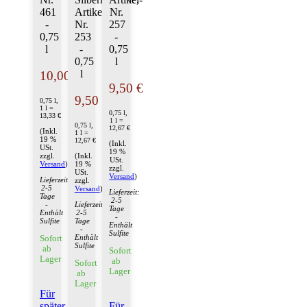
461
Artikel-
Nr.
-
Nr.
257
0,75
253
-
l
-
0,75
0,75
l
l
10,00 €
9,50 €
9,50 €
0,75 l,
1 l =
0,75 l,
13,33 €
1 l =
0,75 l,
12,67 €
(Inkl.
1 l =
19 %
12,67 €
(Inkl.
USt.
19 %
zzgl.
(Inkl.
USt.
Versand
)
19 %
zzgl.
USt.
Versand
)
Lieferzeit:
zzgl.
2-5
Versand
)
Lieferzeit:
Tage
2-5
-
Lieferzeit:
Tage
Enthält
2-5
-
Sulfite
Tage
Enthält
-
Sulfite
Enthält
Sofort
Sulfite
ab
Sofort
Lager
ab
Sofort
Lager
ab
Lager
Für
später
Für