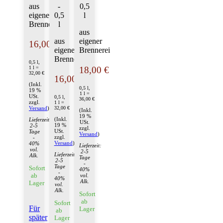
aus
-
0,5
eigener
0,5
l
Brennerei
l
aus
aus
eigener
16,00 €
eigener
Brennerei
Brennerei
0,5 l,
18,00 €
1 l =
32,00 €
16,00 €
(Inkl.
0,5 l,
19 %
1 l =
USt.
0,5 l,
36,00 €
zzgl.
1 l =
32,00 €
Versand
)
(Inkl.
19 %
(Inkl.
Lieferzeit:
USt.
19 %
2-5
zzgl.
USt.
Tage
Versand
)
zzgl.
-
Versand
)
40%
Lieferzeit:
vol.
2-5
Lieferzeit:
Alk.
Tage
2-5
-
Tage
Sofort
40%
-
ab
vol.
40%
Alk.
Lager
vol.
Alk.
Sofort
ab
Sofort
Für
Lager
ab
später
Lager