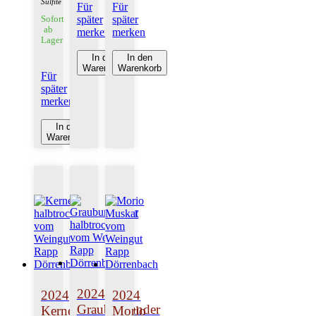
Sulfite
Für
Für
später
später
Sofort
ab
merken
merken
Lager
In den
In den
Warenkorb
Warenkorb
Für
später
merken
In den
Warenkorb
2024
2024
2024
Grauburgunder
Kerner
Morio