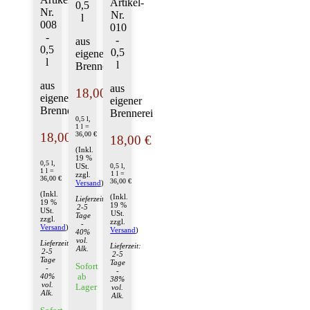
Artikel-
0,5
Nr.
Nr.
l
008
010
-
-
aus
0,5
0,5
eigener
l
l
Brennerei
aus
aus
18,00 €
eigener
eigener
Brennerei
Brennerei
0,5 l,
1 l =
36,00 €
18,00 €
18,00 €
(Inkl.
19 %
0,5 l,
0,5 l,
USt.
1 l =
1 l =
zzgl.
36,00 €
36,00 €
Versand
)
(Inkl.
(Inkl.
Lieferzeit:
19 %
19 %
2-5
USt.
USt.
Tage
zzgl.
zzgl.
-
Versand
)
Versand
)
40%
vol.
Lieferzeit:
Lieferzeit:
Alk.
2-5
2-5
Tage
Tage
Sofort
-
-
ab
40%
38%
vol.
Lager
vol.
Alk.
Alk.