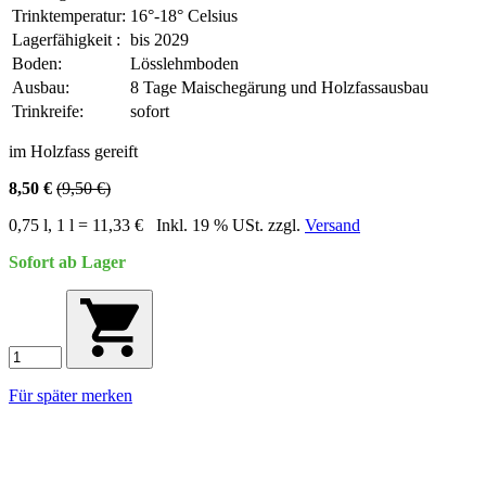
Trinktemperatur:
16°-18° Celsius
Lagerfähigkeit :
bis 2029
Boden:
Lösslehmboden
Ausbau:
8 Tage Maischegärung und Holzfassausbau
Trinkreife:
sofort
im Holzfass gereift
8,50 €
(9,50 €)
0,75 l, 1 l = 11,33 €
Inkl. 19 % USt. zzgl.
Versand
Sofort ab Lager
Für später merken
.